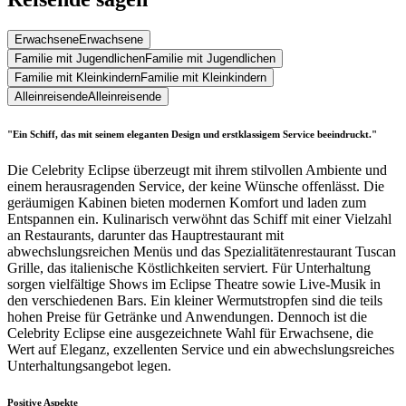
Erwachsene
Erwachsene
Familie mit Jugendlichen
Familie mit Jugendlichen
Familie mit Kleinkindern
Familie mit Kleinkindern
Alleinreisende
Alleinreisende
"Ein Schiff, das mit seinem eleganten Design und erstklassigem Service beeindruckt."
Die Celebrity Eclipse überzeugt mit ihrem stilvollen Ambiente und
einem herausragenden Service, der keine Wünsche offenlässt. Die
geräumigen Kabinen bieten modernen Komfort und laden zum
Entspannen ein. Kulinarisch verwöhnt das Schiff mit einer Vielzahl
an Restaurants, darunter das Hauptrestaurant mit
abwechslungsreichen Menüs und das Spezialitätenrestaurant Tuscan
Grille, das italienische Köstlichkeiten serviert. Für Unterhaltung
sorgen vielfältige Shows im Eclipse Theatre sowie Live-Musik in
den verschiedenen Bars. Ein kleiner Wermutstropfen sind die teils
hohen Preise für Getränke und Anwendungen. Dennoch ist die
Celebrity Eclipse eine ausgezeichnete Wahl für Erwachsene, die
Wert auf Eleganz, exzellenten Service und ein abwechslungsreiches
Unterhaltungsangebot legen.
Positive Aspekte