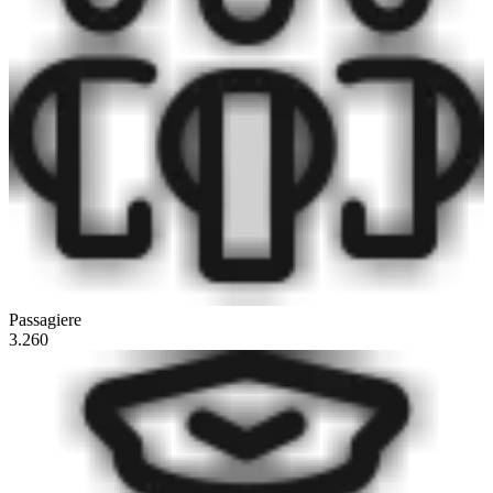
Passagiere
3.260