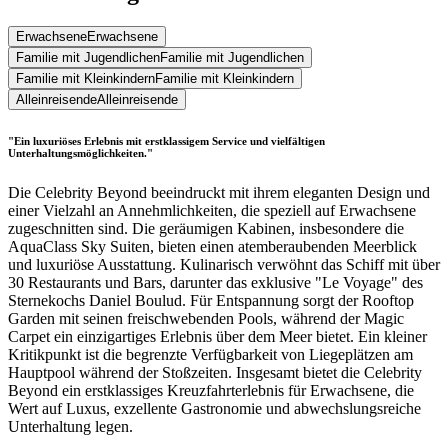
Erwachsene
Erwachsene
Familie mit Jugendlichen
Familie mit Jugendlichen
Familie mit Kleinkindern
Familie mit Kleinkindern
Alleinreisende
Alleinreisende
"Ein luxuriöses Erlebnis mit erstklassigem Service und vielfältigen
Unterhaltungsmöglichkeiten."
Die Celebrity Beyond beeindruckt mit ihrem eleganten Design und
einer Vielzahl an Annehmlichkeiten, die speziell auf Erwachsene
zugeschnitten sind. Die geräumigen Kabinen, insbesondere die
AquaClass Sky Suiten, bieten einen atemberaubenden Meerblick
und luxuriöse Ausstattung. Kulinarisch verwöhnt das Schiff mit über
30 Restaurants und Bars, darunter das exklusive "Le Voyage" des
Sternekochs Daniel Boulud. Für Entspannung sorgt der Rooftop
Garden mit seinen freischwebenden Pools, während der Magic
Carpet ein einzigartiges Erlebnis über dem Meer bietet. Ein kleiner
Kritikpunkt ist die begrenzte Verfügbarkeit von Liegeplätzen am
Hauptpool während der Stoßzeiten. Insgesamt bietet die Celebrity
Beyond ein erstklassiges Kreuzfahrterlebnis für Erwachsene, die
Wert auf Luxus, exzellente Gastronomie und abwechslungsreiche
Unterhaltung legen.