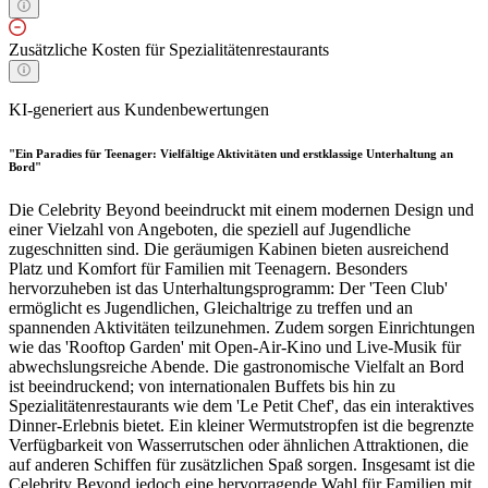
Zusätzliche Kosten für Spezialitätenrestaurants
KI-generiert aus Kundenbewertungen
"Ein Paradies für Teenager: Vielfältige Aktivitäten und erstklassige Unterhaltung an
Bord"
Die Celebrity Beyond beeindruckt mit einem modernen Design und
einer Vielzahl von Angeboten, die speziell auf Jugendliche
zugeschnitten sind. Die geräumigen Kabinen bieten ausreichend
Platz und Komfort für Familien mit Teenagern. Besonders
hervorzuheben ist das Unterhaltungsprogramm: Der 'Teen Club'
ermöglicht es Jugendlichen, Gleichaltrige zu treffen und an
spannenden Aktivitäten teilzunehmen. Zudem sorgen Einrichtungen
wie das 'Rooftop Garden' mit Open-Air-Kino und Live-Musik für
abwechslungsreiche Abende. Die gastronomische Vielfalt an Bord
ist beeindruckend; von internationalen Buffets bis hin zu
Spezialitätenrestaurants wie dem 'Le Petit Chef', das ein interaktives
Dinner-Erlebnis bietet. Ein kleiner Wermutstropfen ist die begrenzte
Verfügbarkeit von Wasserrutschen oder ähnlichen Attraktionen, die
auf anderen Schiffen für zusätzlichen Spaß sorgen. Insgesamt ist die
Celebrity Beyond jedoch eine hervorragende Wahl für Familien mit