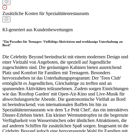
Zusätzliche Kosten für Spezialitätenrestaurants
KI-generiert aus Kundenbewertungen
"Ein Paradies für Teenager: Vielfältige Aktivitäten und erstklassige Unterhaltung an
Bord"
Die Celebrity Beyond beeindruckt mit einem modernen Design und
einer Vielzahl von Angeboten, die speziell auf Jugendliche
zugeschnitten sind. Die geräumigen Kabinen bieten ausreichend
Platz und Komfort für Familien mit Teenagern. Besonders
hervorzuheben ist das Unterhaltungsprogramm: Der 'Teen Club'
ermöglicht es Jugendlichen, Gleichaltrige zu treffen und an
spannenden Aktivitäten teilzunehmen. Zudem sorgen Einrichtungen
wie das 'Rooftop Garden' mit Open-Air-Kino und Live-Musik für
abwechslungsreiche Abende. Die gastronomische Vielfalt an Bord
ist beeindruckend; von internationalen Buffets bis hin zu
Spezialitätenrestaurants wie dem 'Le Petit Chef', das ein interaktives
Dinner-Erlebnis bietet. Ein kleiner Wermutstropfen ist die begrenzte
Verfügbarkeit von Wasserrutschen oder ähnlichen Attraktionen, die
auf anderen Schiffen für zusätzlichen Spaß sorgen. Insgesamt ist die
Celebrity Beyond jedoch eine hervorragende Wahl für Familien mit