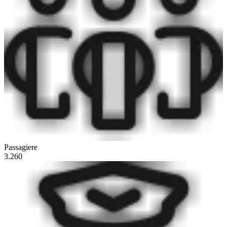
Passagiere
3.260