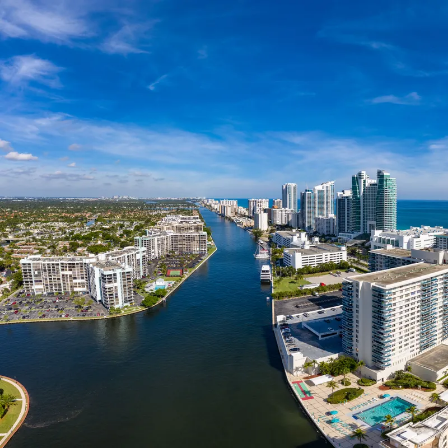
Nur notwendige Cookies
Unvergleichlich lecker
Mit dem Klick auf „geht klar” ermöglichen Sie uns Ihnen über Cookies
personalisierte Werbung und passende Angebote anzeigen. Über „anpas
Cookies” werden lediglich technisch notwendige Cookies gespeichert
Anpassen
Geht klar
Datenschutzerklärung
Cookierichtlinie
Impressum
« zurück
Ihre Cookie-Präferenzen verwalten
Wählen Sie, welche Cookies Sie auf check24.de akzeptieren.
Die Cookierichtlinie finden Sie
hier.
Notwendig