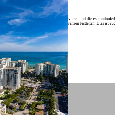
 ein verbessertes Nutzungserlebnis zu servieren und dieses kontinuier
sen” können Sie Ihre persönlichen Präferenzen festlegen. Dies ist au
.