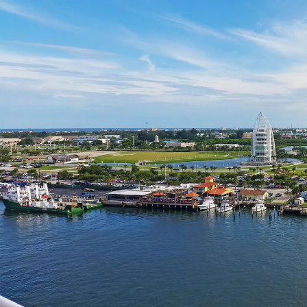
Nur notwendige Cookies
Unvergleichlich lecker
Mit dem Klick auf „geht klar” ermöglichen Sie uns Ihnen über Cookies
personalisierte Werbung und passende Angebote anzeigen. Über „anpas
Cookies” werden lediglich technisch notwendige Cookies gespeichert
Anpassen
Geht klar
Datenschutzerklärung
Cookierichtlinie
Impressum
« zurück
Ihre Cookie-Präferenzen verwalten
Wählen Sie, welche Cookies Sie auf check24.de akzeptieren.
Die Cookierichtlinie finden Sie
hier.
Notwendig