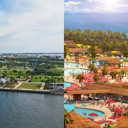
 ein verbessertes Nutzungserlebnis zu servieren und dieses kontinuier
sen” können Sie Ihre persönlichen Präferenzen festlegen. Dies ist au
.