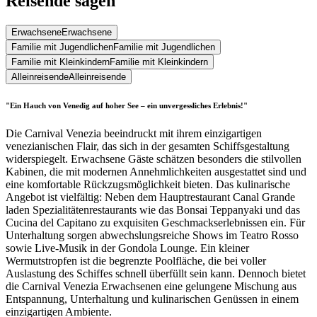
Reisende sagen
Erwachsene
Erwachsene
Familie mit Jugendlichen
Familie mit Jugendlichen
Familie mit Kleinkindern
Familie mit Kleinkindern
Alleinreisende
Alleinreisende
"Ein Hauch von Venedig auf hoher See – ein unvergessliches Erlebnis!"
Die Carnival Venezia beeindruckt mit ihrem einzigartigen
venezianischen Flair, das sich in der gesamten Schiffsgestaltung
widerspiegelt. Erwachsene Gäste schätzen besonders die stilvollen
Kabinen, die mit modernen Annehmlichkeiten ausgestattet sind und
eine komfortable Rückzugsmöglichkeit bieten. Das kulinarische
Angebot ist vielfältig: Neben dem Hauptrestaurant Canal Grande
laden Spezialitätenrestaurants wie das Bonsai Teppanyaki und das
Cucina del Capitano zu exquisiten Geschmackserlebnissen ein. Für
Unterhaltung sorgen abwechslungsreiche Shows im Teatro Rosso
sowie Live-Musik in der Gondola Lounge. Ein kleiner
Wermutstropfen ist die begrenzte Poolfläche, die bei voller
Auslastung des Schiffes schnell überfüllt sein kann. Dennoch bietet
die Carnival Venezia Erwachsenen eine gelungene Mischung aus
Entspannung, Unterhaltung und kulinarischen Genüssen in einem
einzigartigen Ambiente.