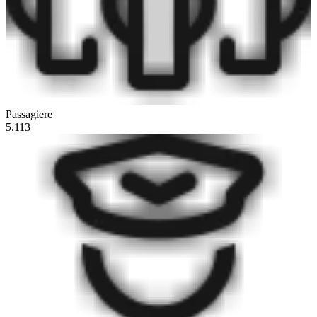
Passagiere
5.113