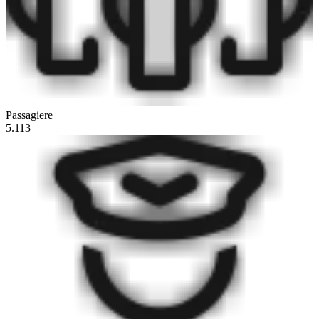
Passagiere
5.113