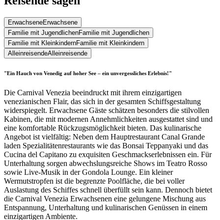
Reisende sagen
Erwachsene
Erwachsene
Familie mit Jugendlichen
Familie mit Jugendlichen
Familie mit Kleinkindern
Familie mit Kleinkindern
Alleinreisende
Alleinreisende
"Ein Hauch von Venedig auf hoher See – ein unvergessliches Erlebnis!"
Die Carnival Venezia beeindruckt mit ihrem einzigartigen
venezianischen Flair, das sich in der gesamten Schiffsgestaltung
widerspiegelt. Erwachsene Gäste schätzen besonders die stilvollen
Kabinen, die mit modernen Annehmlichkeiten ausgestattet sind und
eine komfortable Rückzugsmöglichkeit bieten. Das kulinarische
Angebot ist vielfältig: Neben dem Hauptrestaurant Canal Grande
laden Spezialitätenrestaurants wie das Bonsai Teppanyaki und das
Cucina del Capitano zu exquisiten Geschmackserlebnissen ein. Für
Unterhaltung sorgen abwechslungsreiche Shows im Teatro Rosso
sowie Live-Musik in der Gondola Lounge. Ein kleiner
Wermutstropfen ist die begrenzte Poolfläche, die bei voller
Auslastung des Schiffes schnell überfüllt sein kann. Dennoch bietet
die Carnival Venezia Erwachsenen eine gelungene Mischung aus
Entspannung, Unterhaltung und kulinarischen Genüssen in einem
einzigartigen Ambiente.