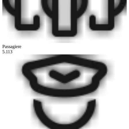
Passagiere
5.113