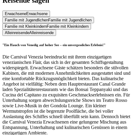
Reisende sagen
Erwachsene
Erwachsene
Familie mit Jugendlichen
Familie mit Jugendlichen
Familie mit Kleinkindern
Familie mit Kleinkindern
Alleinreisende
Alleinreisende
"Ein Hauch von Venedig auf hoher See – ein unvergessliches Erlebnis!"
Die Carnival Venezia beeindruckt mit ihrem einzigartigen
venezianischen Flair, das sich in der gesamten Schiffsgestaltung
widerspiegelt. Erwachsene Gäste schätzen besonders die stilvollen
Kabinen, die mit modernen Annehmlichkeiten ausgestattet sind und
eine komfortable Rückzugsmöglichkeit bieten. Das kulinarische
Angebot ist vielfältig: Neben dem Hauptrestaurant Canal Grande
laden Spezialitätenrestaurants wie das Bonsai Teppanyaki und das
Cucina del Capitano zu exquisiten Geschmackserlebnissen ein. Für
Unterhaltung sorgen abwechslungsreiche Shows im Teatro Rosso
sowie Live-Musik in der Gondola Lounge. Ein kleiner
Wermutstropfen ist die begrenzte Poolfläche, die bei voller
Auslastung des Schiffes schnell überfüllt sein kann. Dennoch bietet
die Carnival Venezia Erwachsenen eine gelungene Mischung aus
Entspannung, Unterhaltung und kulinarischen Genüssen in einem
einzigartigen Ambiente.