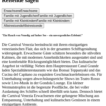
Reisende sagen
Erwachsene
Erwachsene
Familie mit Jugendlichen
Familie mit Jugendlichen
Familie mit Kleinkindern
Familie mit Kleinkindern
Alleinreisende
Alleinreisende
"Ein Hauch von Venedig auf hoher See – ein unvergessliches Erlebnis!"
Die Carnival Venezia beeindruckt mit ihrem einzigartigen
venezianischen Flair, das sich in der gesamten Schiffsgestaltung
widerspiegelt. Erwachsene Gäste schätzen besonders die stilvollen
Kabinen, die mit modernen Annehmlichkeiten ausgestattet sind und
eine komfortable Rückzugsmöglichkeit bieten. Das kulinarische
Angebot ist vielfältig: Neben dem Hauptrestaurant Canal Grande
laden Spezialitätenrestaurants wie das Bonsai Teppanyaki und das
Cucina del Capitano zu exquisiten Geschmackserlebnissen ein. Für
Unterhaltung sorgen abwechslungsreiche Shows im Teatro Rosso
sowie Live-Musik in der Gondola Lounge. Ein kleiner
Wermutstropfen ist die begrenzte Poolfläche, die bei voller
Auslastung des Schiffes schnell überfüllt sein kann. Dennoch bietet
die Carnival Venezia Erwachsenen eine gelungene Mischung aus
Entspannung, Unterhaltung und kulinarischen Genüssen in einem
einzigartigen Ambiente.