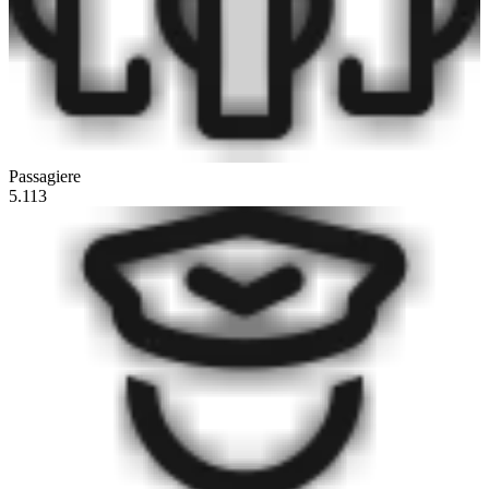
Passagiere
5.113