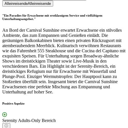
Alleinreisende
Alleinreisende
"Ein Paradies für Erwachsene mit erstklassigem Service und vielfältigem
Unterhaltungsangebot."
An Bord der Carnival Sunshine erwartet Erwachsene ein stilvolles
Ambiente, das zum Entspannen und Genießen einlädt. Die
geräumigen Balkonkabinen bieten einen privaten Rückzugsort mit
atemberaubendem Meerblick. Kulinarisch verwöhnen Restaurants
wie das Fahrenheit 555 Steakhouse und die Cucina del Capitano mit
exquisiten Speisen. Für Unterhaltung sorgen Broadway-ähnliche
Shows im dreistöckigen Theater sowie Live-Musik in den
verschiedenen Bars. Ein Highlight ist der Serenity-Bereich, ein
dreistöckiges Refugium nur für Erwachsene mit Wasserfall und
Plunge-Pool. Einziger Wermutstropfen: Der Hauptpool kann zu
Stoßzeiten überfüllt sein. Insgesamt bietet die Carnival Sunshine
Erwachsenen eine perfekte Mischung aus Entspannung und
Unterhaltung auf hoher See.
Positive Aspekte
Serenity Adults-Only Bereich