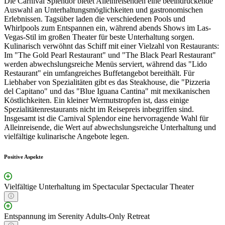
Die Carnival Splendor bietet Alleinreisenden eine beeindruckende
Auswahl an Unterhaltungsmöglichkeiten und gastronomischen
Erlebnissen. Tagsüber laden die verschiedenen Pools und
Whirlpools zum Entspannen ein, während abends Shows im Las-
Vegas-Stil im großen Theater für beste Unterhaltung sorgen.
Kulinarisch verwöhnt das Schiff mit einer Vielzahl von Restaurants:
Im "The Gold Pearl Restaurant" und "The Black Pearl Restaurant"
werden abwechslungsreiche Menüs serviert, während das "Lido
Restaurant" ein umfangreiches Buffetangebot bereithält. Für
Liebhaber von Spezialitäten gibt es das Steakhouse, die "Pizzeria
del Capitano" und das "Blue Iguana Cantina" mit mexikanischen
Köstlichkeiten. Ein kleiner Wermutstropfen ist, dass einige
Spezialitätenrestaurants nicht im Reisepreis inbegriffen sind.
Insgesamt ist die Carnival Splendor eine hervorragende Wahl für
Alleinreisende, die Wert auf abwechslungsreiche Unterhaltung und
vielfältige kulinarische Angebote legen.
Positive Aspekte
Vielfältige Unterhaltung im Spectacular Spectacular Theater
Entspannung im Serenity Adults-Only Retreat