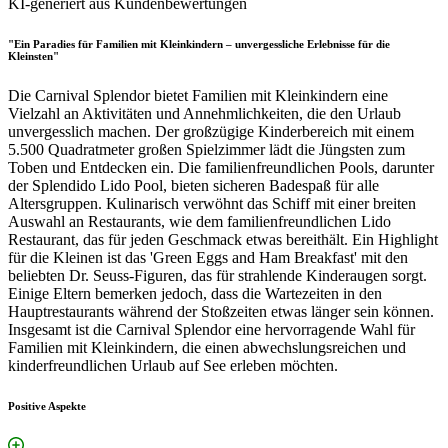
KI-generiert aus Kundenbewertungen
"Ein Paradies für Familien mit Kleinkindern – unvergessliche Erlebnisse für die
Kleinsten"
Die Carnival Splendor bietet Familien mit Kleinkindern eine
Vielzahl an Aktivitäten und Annehmlichkeiten, die den Urlaub
unvergesslich machen. Der großzügige Kinderbereich mit einem
5.500 Quadratmeter großen Spielzimmer lädt die Jüngsten zum
Toben und Entdecken ein. Die familienfreundlichen Pools, darunter
der Splendido Lido Pool, bieten sicheren Badespaß für alle
Altersgruppen. Kulinarisch verwöhnt das Schiff mit einer breiten
Auswahl an Restaurants, wie dem familienfreundlichen Lido
Restaurant, das für jeden Geschmack etwas bereithält. Ein Highlight
für die Kleinen ist das 'Green Eggs and Ham Breakfast' mit den
beliebten Dr. Seuss-Figuren, das für strahlende Kinderaugen sorgt.
Einige Eltern bemerken jedoch, dass die Wartezeiten in den
Hauptrestaurants während der Stoßzeiten etwas länger sein können.
Insgesamt ist die Carnival Splendor eine hervorragende Wahl für
Familien mit Kleinkindern, die einen abwechslungsreichen und
kinderfreundlichen Urlaub auf See erleben möchten.
Positive Aspekte