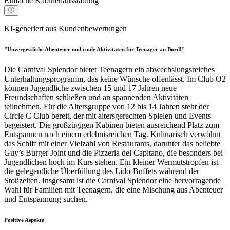
Einfache Kabinenausstattung
KI-generiert aus Kundenbewertungen
"Unvergessliche Abenteuer und coole Aktivitäten für Teenager an Bord!"
Die Carnival Splendor bietet Teenagern ein abwechslungsreiches
Unterhaltungsprogramm, das keine Wünsche offenlässt. Im Club O2
können Jugendliche zwischen 15 und 17 Jahren neue
Freundschaften schließen und an spannenden Aktivitäten
teilnehmen. Für die Altersgruppe von 12 bis 14 Jahren steht der
Circle C Club bereit, der mit altersgerechten Spielen und Events
begeistert. Die großzügigen Kabinen bieten ausreichend Platz zum
Entspannen nach einem erlebnisreichen Tag. Kulinarisch verwöhnt
das Schiff mit einer Vielzahl von Restaurants, darunter das beliebte
Guy’s Burger Joint und die Pizzeria del Capitano, die besonders bei
Jugendlichen hoch im Kurs stehen. Ein kleiner Wermutstropfen ist
die gelegentliche Überfüllung des Lido-Buffets während der
Stoßzeiten. Insgesamt ist die Carnival Splendor eine hervorragende
Wahl für Familien mit Teenagern, die eine Mischung aus Abenteuer
und Entspannung suchen.
Positive Aspekte