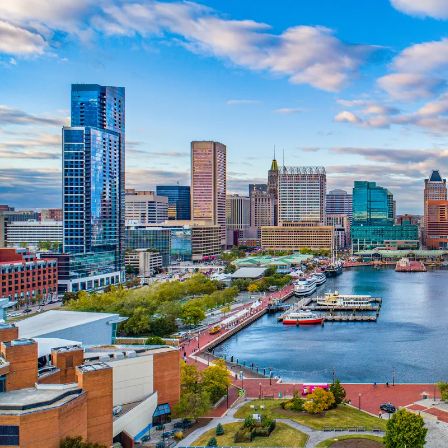
Nur notwendige Cookies
Unvergleichlich lecker
Mit dem Klick auf „geht klar” ermöglichen Sie uns Ihnen über Cookies
personalisierte Werbung und passende Angebote anzeigen. Über „anpas
Cookies” werden lediglich technisch notwendige Cookies gespeichert
Anpassen
Geht klar
Datenschutzerklärung
Cookierichtlinie
Impressum
« zurück
Ihre Cookie-Präferenzen verwalten
Wählen Sie, welche Cookies Sie auf check24.de akzeptieren.
Die Cookierichtlinie finden Sie
hier.
Notwendig