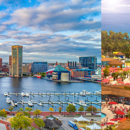
 ein verbessertes Nutzungserlebnis zu servieren und dieses kontinuier
sen” können Sie Ihre persönlichen Präferenzen festlegen. Dies ist au
.