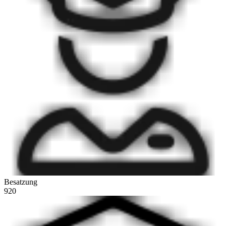
Besatzung
920