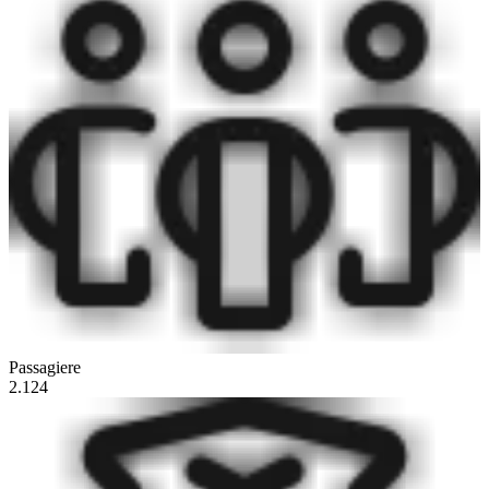
Passagiere
2.124