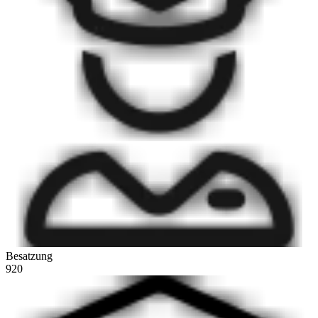
Besatzung
920