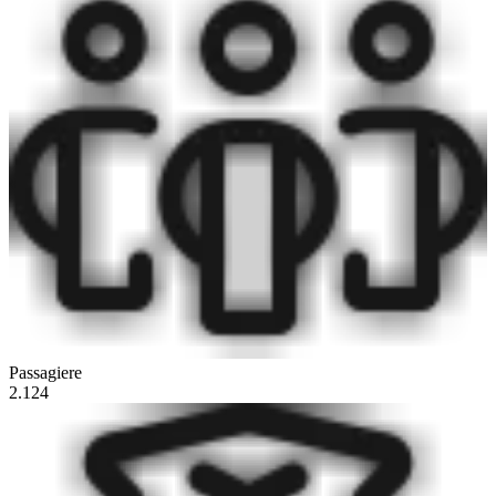
Passagiere
2.124