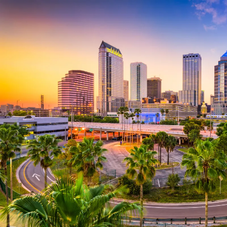
Nur notwendige Cookies
Unvergleichlich lecker
Mit dem Klick auf „geht klar” ermöglichen Sie uns Ihnen über Cookies
personalisierte Werbung und passende Angebote anzeigen. Über „anpas
Cookies” werden lediglich technisch notwendige Cookies gespeichert
Anpassen
Geht klar
Datenschutzerklärung
Cookierichtlinie
Impressum
« zurück
Ihre Cookie-Präferenzen verwalten
Wählen Sie, welche Cookies Sie auf check24.de akzeptieren.
Die Cookierichtlinie finden Sie
hier.
Notwendig