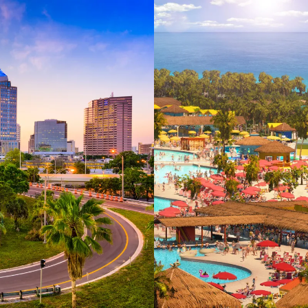
 ein verbessertes Nutzungserlebnis zu servieren und dieses kontinuier
sen” können Sie Ihre persönlichen Präferenzen festlegen. Dies ist au
.