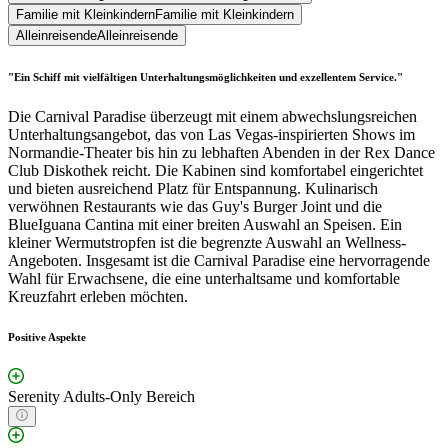
Familie mit Kleinkindern
Familie mit Kleinkindern
Alleinreisende
Alleinreisende
"Ein Schiff mit vielfältigen Unterhaltungsmöglichkeiten und exzellentem Service."
Die Carnival Paradise überzeugt mit einem abwechslungsreichen
Unterhaltungsangebot, das von Las Vegas-inspirierten Shows im
Normandie-Theater bis hin zu lebhaften Abenden in der Rex Dance
Club Diskothek reicht. Die Kabinen sind komfortabel eingerichtet
und bieten ausreichend Platz für Entspannung. Kulinarisch
verwöhnen Restaurants wie das Guy's Burger Joint und die
BlueIguana Cantina mit einer breiten Auswahl an Speisen. Ein
kleiner Wermutstropfen ist die begrenzte Auswahl an Wellness-
Angeboten. Insgesamt ist die Carnival Paradise eine hervorragende
Wahl für Erwachsene, die eine unterhaltsame und komfortable
Kreuzfahrt erleben möchten.
Positive Aspekte
Serenity Adults-Only Bereich