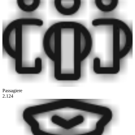
Passagiere
2.124