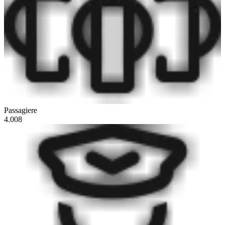
Passagiere
4.008