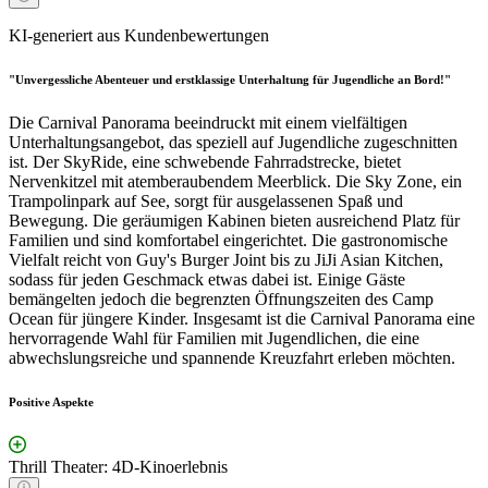
KI-generiert aus Kundenbewertungen
"Unvergessliche Abenteuer und erstklassige Unterhaltung für Jugendliche an Bord!"
Die Carnival Panorama beeindruckt mit einem vielfältigen
Unterhaltungsangebot, das speziell auf Jugendliche zugeschnitten
ist. Der SkyRide, eine schwebende Fahrradstrecke, bietet
Nervenkitzel mit atemberaubendem Meerblick. Die Sky Zone, ein
Trampolinpark auf See, sorgt für ausgelassenen Spaß und
Bewegung. Die geräumigen Kabinen bieten ausreichend Platz für
Familien und sind komfortabel eingerichtet. Die gastronomische
Vielfalt reicht von Guy's Burger Joint bis zu JiJi Asian Kitchen,
sodass für jeden Geschmack etwas dabei ist. Einige Gäste
bemängelten jedoch die begrenzten Öffnungszeiten des Camp
Ocean für jüngere Kinder. Insgesamt ist die Carnival Panorama eine
hervorragende Wahl für Familien mit Jugendlichen, die eine
abwechslungsreiche und spannende Kreuzfahrt erleben möchten.
Positive Aspekte
Thrill Theater: 4D-Kinoerlebnis