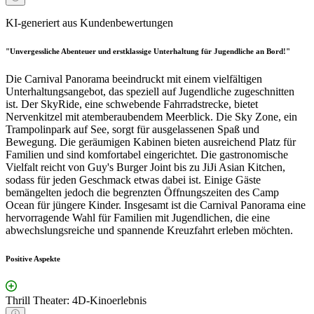
KI-generiert aus Kundenbewertungen
"Unvergessliche Abenteuer und erstklassige Unterhaltung für Jugendliche an Bord!"
Die Carnival Panorama beeindruckt mit einem vielfältigen
Unterhaltungsangebot, das speziell auf Jugendliche zugeschnitten
ist. Der SkyRide, eine schwebende Fahrradstrecke, bietet
Nervenkitzel mit atemberaubendem Meerblick. Die Sky Zone, ein
Trampolinpark auf See, sorgt für ausgelassenen Spaß und
Bewegung. Die geräumigen Kabinen bieten ausreichend Platz für
Familien und sind komfortabel eingerichtet. Die gastronomische
Vielfalt reicht von Guy's Burger Joint bis zu JiJi Asian Kitchen,
sodass für jeden Geschmack etwas dabei ist. Einige Gäste
bemängelten jedoch die begrenzten Öffnungszeiten des Camp
Ocean für jüngere Kinder. Insgesamt ist die Carnival Panorama eine
hervorragende Wahl für Familien mit Jugendlichen, die eine
abwechslungsreiche und spannende Kreuzfahrt erleben möchten.
Positive Aspekte
Thrill Theater: 4D-Kinoerlebnis