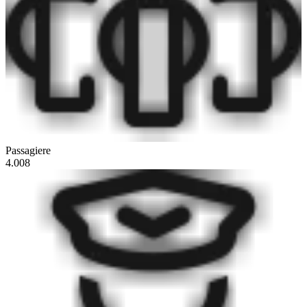
Passagiere
4.008