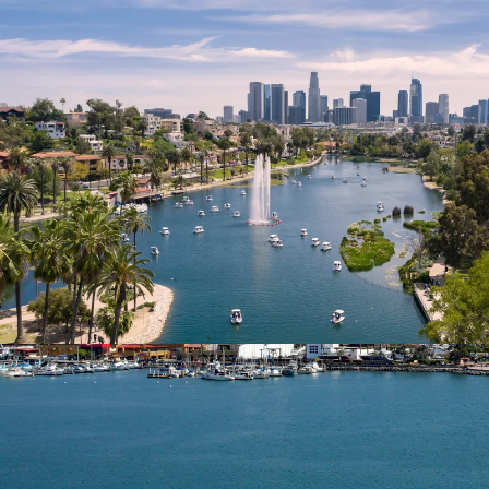
Nur notwendige Cookies
Unvergleichlich lecker
Mit dem Klick auf „geht klar” ermöglichen Sie uns Ihnen über Cookies
personalisierte Werbung und passende Angebote anzeigen. Über „anpas
Cookies” werden lediglich technisch notwendige Cookies gespeichert
Anpassen
Geht klar
Datenschutzerklärung
Cookierichtlinie
Impressum
« zurück
Ihre Cookie-Präferenzen verwalten
Wählen Sie, welche Cookies Sie auf check24.de akzeptieren.
Die Cookierichtlinie finden Sie
hier.
Notwendig