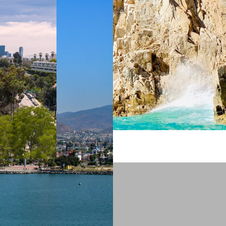
 ein verbessertes Nutzungserlebnis zu servieren und dieses kontinuier
sen” können Sie Ihre persönlichen Präferenzen festlegen. Dies ist au
.