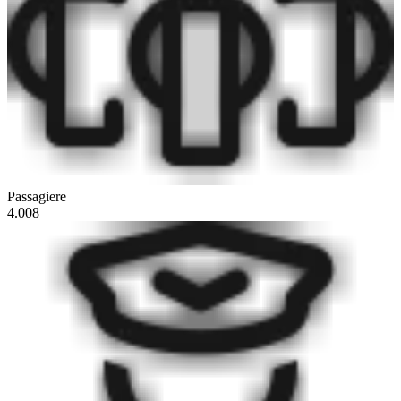
Passagiere
4.008