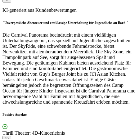
KI-generiert aus Kundenbewertungen
"Unvergessliche Abenteuer und erstklassige Unterhaltung für Jugendliche an Bord!"
Die Carnival Panorama beeindruckt mit einem vielfältigen
Unterhaltungsangebot, das speziell auf Jugendliche zugeschnitten
ist. Der SkyRide, eine schwebende Fahrradstrecke, bietet
Nervenkitzel mit atemberaubendem Meerblick. Die Sky Zone, ein
Trampolinpark auf See, sorgt für ausgelassenen Spaß und
Bewegung. Die geräumigen Kabinen bieten ausreichend Platz für
Familien und sind komfortabel eingerichtet. Die gastronomische
Vielfalt reicht von Guy's Burger Joint bis zu JiJi Asian Kitchen,
sodass für jeden Geschmack etwas dabei ist. Einige Gäste
bemängelten jedoch die begrenzten Öffnungszeiten des Camp
Ocean für jüngere Kinder. Insgesamt ist die Carnival Panorama eine
hervorragende Wahl für Familien mit Jugendlichen, die eine
abwechslungsreiche und spannende Kreuzfahrt erleben möchten.
Positive Aspekte
Thrill Theater: 4D-Kinoerlebnis