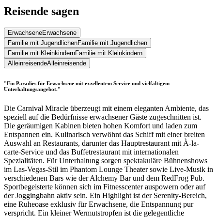
Reisende sagen
Erwachsene
Erwachsene
Familie mit Jugendlichen
Familie mit Jugendlichen
Familie mit Kleinkindern
Familie mit Kleinkindern
Alleinreisende
Alleinreisende
"Ein Paradies für Erwachsene mit exzellentem Service und vielfältigem
Unterhaltungsangebot."
Die Carnival Miracle überzeugt mit einem eleganten Ambiente, das
speziell auf die Bedürfnisse erwachsener Gäste zugeschnitten ist.
Die geräumigen Kabinen bieten hohen Komfort und laden zum
Entspannen ein. Kulinarisch verwöhnt das Schiff mit einer breiten
Auswahl an Restaurants, darunter das Hauptrestaurant mit À-la-
carte-Service und das Buffetrestaurant mit internationalen
Spezialitäten. Für Unterhaltung sorgen spektakuläre Bühnenshows
im Las-Vegas-Stil im Phantom Lounge Theater sowie Live-Musik in
verschiedenen Bars wie der Alchemy Bar und dem RedFrog Pub.
Sportbegeisterte können sich im Fitnesscenter auspowern oder auf
der Joggingbahn aktiv sein. Ein Highlight ist der Serenity-Bereich,
eine Ruheoase exklusiv für Erwachsene, die Entspannung pur
verspricht. Ein kleiner Wermutstropfen ist die gelegentliche