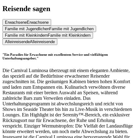
Reisende sagen
Erwachsene
Erwachsene
Familie mit Jugendlichen
Familie mit Jugendlichen
Familie mit Kleinkindern
Familie mit Kleinkindern
Alleinreisende
Alleinreisende
"Ein Paradies für Erwachsene mit exzellentem Service und vielfältigem
Unterhaltungsangebot."
Die Carnival Luminosa überzeugt mit einem eleganten Ambiente,
das speziell auf die Bedürfnisse erwachsener Reisender
zugeschnitten ist. Die geräumigen Kabinen bieten hohen Komfort
und laden zum Entspannen ein. Kulinarisch verwöhnen diverse
Restaurants mit einer breiten Auswahl an Speisen, während
zahlreiche Bars zum Verweilen einladen. Das
Unterhaltungsprogramm ist abwechslungsreich und reicht von
Shows im Seaside Theater bis hin zu Live-Musik in verschiedenen
Lounges. Ein Highlight ist der Serenity™-Bereich, ein exklusiver
Rückzugsort nur für Erwachsene, der Ruhe und Erholung
verspricht. Einziger Wermutstropfen: Die Vielfalt der Landausflüge
könnte erweitert werden, um noch mehr Abwechslung zu bieten.
Insgesamt ist die Carnival Luminosa eine hervorragende Wahl für