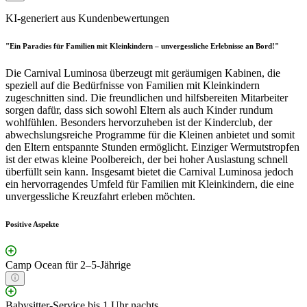
KI-generiert aus Kundenbewertungen
"Ein Paradies für Familien mit Kleinkindern – unvergessliche Erlebnisse an Bord!"
Die Carnival Luminosa überzeugt mit geräumigen Kabinen, die
speziell auf die Bedürfnisse von Familien mit Kleinkindern
zugeschnitten sind. Die freundlichen und hilfsbereiten Mitarbeiter
sorgen dafür, dass sich sowohl Eltern als auch Kinder rundum
wohlfühlen. Besonders hervorzuheben ist der Kinderclub, der
abwechslungsreiche Programme für die Kleinen anbietet und somit
den Eltern entspannte Stunden ermöglicht. Einziger Wermutstropfen
ist der etwas kleine Poolbereich, der bei hoher Auslastung schnell
überfüllt sein kann. Insgesamt bietet die Carnival Luminosa jedoch
ein hervorragendes Umfeld für Familien mit Kleinkindern, die eine
unvergessliche Kreuzfahrt erleben möchten.
Positive Aspekte
Camp Ocean für 2–5-Jährige
Babysitter-Service bis 1 Uhr nachts