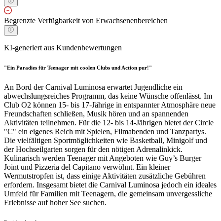
Begrenzte Verfügbarkeit von Erwachsenenbereichen
KI-generiert aus Kundenbewertungen
"Ein Paradies für Teenager mit coolen Clubs und Action pur!"
An Bord der Carnival Luminosa erwartet Jugendliche ein
abwechslungsreiches Programm, das keine Wünsche offenlässt. Im
Club O2 können 15- bis 17-Jährige in entspannter Atmosphäre neue
Freundschaften schließen, Musik hören und an spannenden
Aktivitäten teilnehmen. Für die 12- bis 14-Jährigen bietet der Circle
"C" ein eigenes Reich mit Spielen, Filmabenden und Tanzpartys.
Die vielfältigen Sportmöglichkeiten wie Basketball, Minigolf und
der Hochseilgarten sorgen für den nötigen Adrenalinkick.
Kulinarisch werden Teenager mit Angeboten wie Guy’s Burger
Joint und Pizzeria del Capitano verwöhnt. Ein kleiner
Wermutstropfen ist, dass einige Aktivitäten zusätzliche Gebühren
erfordern. Insgesamt bietet die Carnival Luminosa jedoch ein ideales
Umfeld für Familien mit Teenagern, die gemeinsam unvergessliche
Erlebnisse auf hoher See suchen.