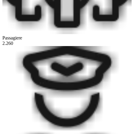
Passagiere
2.260