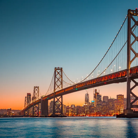
Nur notwendige Cookies
Unvergleichlich lecker
Mit dem Klick auf „geht klar” ermöglichen Sie uns Ihnen über Cookies
personalisierte Werbung und passende Angebote anzeigen. Über „anpas
Cookies” werden lediglich technisch notwendige Cookies gespeichert
Anpassen
Geht klar
Datenschutzerklärung
Cookierichtlinie
Impressum
« zurück
Ihre Cookie-Präferenzen verwalten
Wählen Sie, welche Cookies Sie auf check24.de akzeptieren.
Die Cookierichtlinie finden Sie
hier.
Notwendig