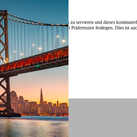
 ein verbessertes Nutzungserlebnis zu servieren und dieses kontinuier
sen” können Sie Ihre persönlichen Präferenzen festlegen. Dies ist au
.