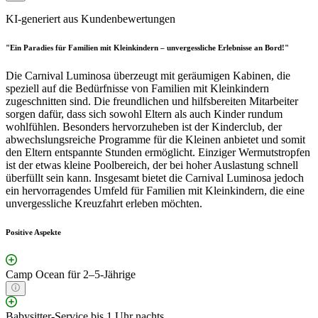
KI-generiert aus Kundenbewertungen
"Ein Paradies für Familien mit Kleinkindern – unvergessliche Erlebnisse an Bord!"
Die Carnival Luminosa überzeugt mit geräumigen Kabinen, die
speziell auf die Bedürfnisse von Familien mit Kleinkindern
zugeschnitten sind. Die freundlichen und hilfsbereiten Mitarbeiter
sorgen dafür, dass sich sowohl Eltern als auch Kinder rundum
wohlfühlen. Besonders hervorzuheben ist der Kinderclub, der
abwechslungsreiche Programme für die Kleinen anbietet und somit
den Eltern entspannte Stunden ermöglicht. Einziger Wermutstropfen
ist der etwas kleine Poolbereich, der bei hoher Auslastung schnell
überfüllt sein kann. Insgesamt bietet die Carnival Luminosa jedoch
ein hervorragendes Umfeld für Familien mit Kleinkindern, die eine
unvergessliche Kreuzfahrt erleben möchten.
Positive Aspekte
Camp Ocean für 2–5-Jährige
Babysitter-Service bis 1 Uhr nachts