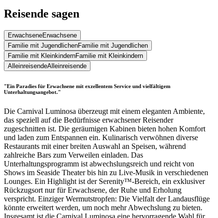
Reisende sagen
Erwachsene
Erwachsene
Familie mit Jugendlichen
Familie mit Jugendlichen
Familie mit Kleinkindern
Familie mit Kleinkindern
Alleinreisende
Alleinreisende
"Ein Paradies für Erwachsene mit exzellentem Service und vielfältigem
Unterhaltungsangebot."
Die Carnival Luminosa überzeugt mit einem eleganten Ambiente,
das speziell auf die Bedürfnisse erwachsener Reisender
zugeschnitten ist. Die geräumigen Kabinen bieten hohen Komfort
und laden zum Entspannen ein. Kulinarisch verwöhnen diverse
Restaurants mit einer breiten Auswahl an Speisen, während
zahlreiche Bars zum Verweilen einladen. Das
Unterhaltungsprogramm ist abwechslungsreich und reicht von
Shows im Seaside Theater bis hin zu Live-Musik in verschiedenen
Lounges. Ein Highlight ist der Serenity™-Bereich, ein exklusiver
Rückzugsort nur für Erwachsene, der Ruhe und Erholung
verspricht. Einziger Wermutstropfen: Die Vielfalt der Landausflüge
könnte erweitert werden, um noch mehr Abwechslung zu bieten.
Insgesamt ist die Carnival Luminosa eine hervorragende Wahl für