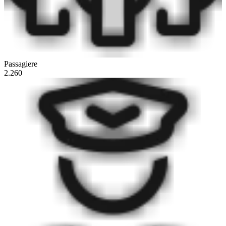
Passagiere
2.260