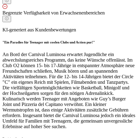
Begrenzte Verfügbarkeit von Erwachsenenbereichen
KI-generiert aus Kundenbewertungen
"Ein Paradies für Teenager mit coolen Clubs und Action pur!"
An Bord der Carnival Luminosa erwartet Jugendliche ein
abwechslungsreiches Programm, das keine Wünsche offenlässt. Im
Club O2 können 15- bis 17-Jährige in entspannter Atmosphäre neue
Freundschaften schließen, Musik hören und an spannenden
Aktivitäten teilnehmen. Für die 12- bis 14-Jährigen bietet der Circle
"C" ein eigenes Reich mit Spielen, Filmabenden und Tanzpartys.
Die vielfältigen Sportmöglichkeiten wie Basketball, Minigolf und
der Hochseilgarten sorgen für den nötigen Adrenalinkick.
Kulinarisch werden Teenager mit Angeboten wie Guy’s Burger
Joint und Pizzeria del Capitano verwöhnt. Ein kleiner
Wermutstropfen ist, dass einige Aktivitäten zusätzliche Gebühren
erfordern. Insgesamt bietet die Carnival Luminosa jedoch ein ideales
Umfeld für Familien mit Teenagern, die gemeinsam unvergessliche
Erlebnisse auf hoher See suchen.