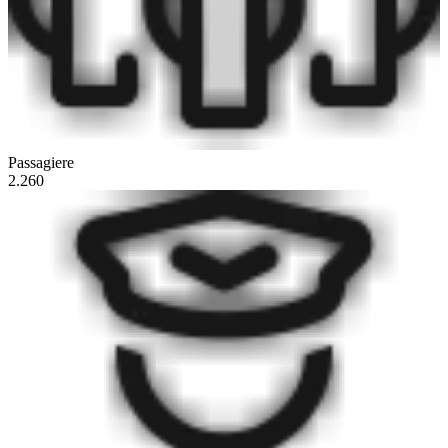
Passagiere
2.260