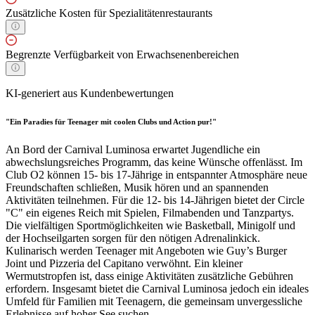
Zusätzliche Kosten für Spezialitätenrestaurants
Begrenzte Verfügbarkeit von Erwachsenenbereichen
KI-generiert aus Kundenbewertungen
"Ein Paradies für Teenager mit coolen Clubs und Action pur!"
An Bord der Carnival Luminosa erwartet Jugendliche ein
abwechslungsreiches Programm, das keine Wünsche offenlässt. Im
Club O2 können 15- bis 17-Jährige in entspannter Atmosphäre neue
Freundschaften schließen, Musik hören und an spannenden
Aktivitäten teilnehmen. Für die 12- bis 14-Jährigen bietet der Circle
"C" ein eigenes Reich mit Spielen, Filmabenden und Tanzpartys.
Die vielfältigen Sportmöglichkeiten wie Basketball, Minigolf und
der Hochseilgarten sorgen für den nötigen Adrenalinkick.
Kulinarisch werden Teenager mit Angeboten wie Guy’s Burger
Joint und Pizzeria del Capitano verwöhnt. Ein kleiner
Wermutstropfen ist, dass einige Aktivitäten zusätzliche Gebühren
erfordern. Insgesamt bietet die Carnival Luminosa jedoch ein ideales
Umfeld für Familien mit Teenagern, die gemeinsam unvergessliche
Erlebnisse auf hoher See suchen.