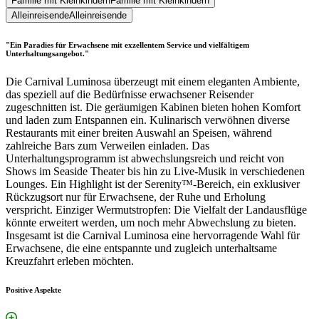
Familie mit Kleinkindern
Familie mit Kleinkindern
Alleinreisende
Alleinreisende
"Ein Paradies für Erwachsene mit exzellentem Service und vielfältigem
Unterhaltungsangebot."
Die Carnival Luminosa überzeugt mit einem eleganten Ambiente,
das speziell auf die Bedürfnisse erwachsener Reisender
zugeschnitten ist. Die geräumigen Kabinen bieten hohen Komfort
und laden zum Entspannen ein. Kulinarisch verwöhnen diverse
Restaurants mit einer breiten Auswahl an Speisen, während
zahlreiche Bars zum Verweilen einladen. Das
Unterhaltungsprogramm ist abwechslungsreich und reicht von
Shows im Seaside Theater bis hin zu Live-Musik in verschiedenen
Lounges. Ein Highlight ist der Serenity™-Bereich, ein exklusiver
Rückzugsort nur für Erwachsene, der Ruhe und Erholung
verspricht. Einziger Wermutstropfen: Die Vielfalt der Landausflüge
könnte erweitert werden, um noch mehr Abwechslung zu bieten.
Insgesamt ist die Carnival Luminosa eine hervorragende Wahl für
Erwachsene, die eine entspannte und zugleich unterhaltsame
Kreuzfahrt erleben möchten.
Positive Aspekte