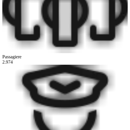
Passagiere
2.974