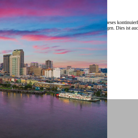
 ein verbessertes Nutzungserlebnis zu servieren und dieses kontinuier
sen” können Sie Ihre persönlichen Präferenzen festlegen. Dies ist au
.