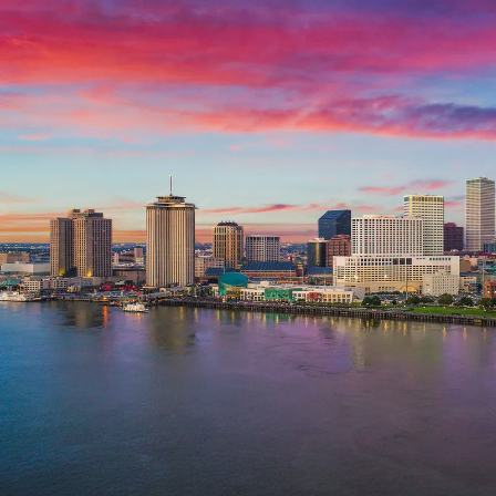
Nur notwendige Cookies
Unvergleichlich lecker
Mit dem Klick auf „geht klar” ermöglichen Sie uns Ihnen über Cookies
personalisierte Werbung und passende Angebote anzeigen. Über „anpas
Cookies” werden lediglich technisch notwendige Cookies gespeichert
Anpassen
Geht klar
Datenschutzerklärung
Cookierichtlinie
Impressum
« zurück
Ihre Cookie-Präferenzen verwalten
Wählen Sie, welche Cookies Sie auf check24.de akzeptieren.
Die Cookierichtlinie finden Sie
hier.
Notwendig