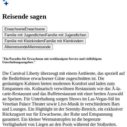
Reisende sagen
Erwachsene
Erwachsene
Familie mit Jugendlichen
Familie mit Jugendlichen
Familie mit Kleinkindern
Familie mit Kleinkindern
Alleinreisende
Alleinreisende
"Ein Paradies für Erwachsene mit erstklassigem Service und vielfältigem
Unterhaltungsangebot."
Die Carnival Liberty überzeugt mit einem Ambiente, das speziell auf
die Bedürfnisse erwachsener Gäste zugeschnitten ist. Die
geräumigen Kabinen bieten modernen Komfort und laden zum
Entspannen ein. Kulinarisch verwöhnen Restaurants wie das À-la-
carte-Restaurant und das Buffetrestaurant mit einer breiten Auswahl
an Speisen. Für Unterhaltung sorgen Shows im Las-Vegas-Stil im
Venetian Palace Theater sowie Live-Musik in verschiedenen Bars
und Lounges. Ein Highlight ist der Serenity-Bereich, ein exklusiver
Rückzugsort nur für Erwachsene, der Ruhe und Entspannung
garantiert. Ein kleiner Wermutstropfen ist die begrenzte
Verfügbarkeit von Liegen an den Pools während der Stoßzeiten.