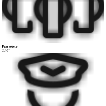
Passagiere
2.974