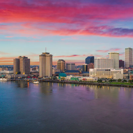
Nur notwendige Cookies
Unvergleichlich lecker
Mit dem Klick auf „geht klar” ermöglichen Sie uns Ihnen über Cookies
personalisierte Werbung und passende Angebote anzeigen. Über „anpas
Cookies” werden lediglich technisch notwendige Cookies gespeichert
Anpassen
Geht klar
Datenschutzerklärung
Cookierichtlinie
Impressum
« zurück
Ihre Cookie-Präferenzen verwalten
Wählen Sie, welche Cookies Sie auf check24.de akzeptieren.
Die Cookierichtlinie finden Sie
hier.
Notwendig