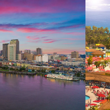
 ein verbessertes Nutzungserlebnis zu servieren und dieses kontinuier
sen” können Sie Ihre persönlichen Präferenzen festlegen. Dies ist au
.