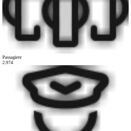
Passagiere
2.974