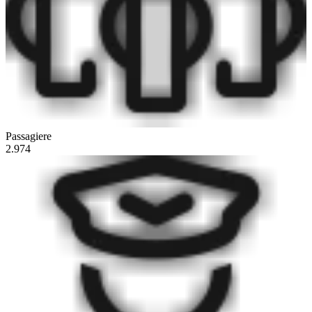
Passagiere
2.974