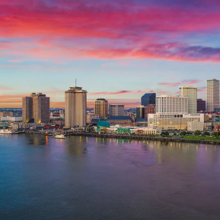
Nur notwendige Cookies
Unvergleichlich lecker
Mit dem Klick auf „geht klar” ermöglichen Sie uns Ihnen über Cookies
personalisierte Werbung und passende Angebote anzeigen. Über „anpas
Cookies” werden lediglich technisch notwendige Cookies gespeichert
Anpassen
Geht klar
Datenschutzerklärung
Cookierichtlinie
Impressum
« zurück
Ihre Cookie-Präferenzen verwalten
Wählen Sie, welche Cookies Sie auf check24.de akzeptieren.
Die Cookierichtlinie finden Sie
hier.
Notwendig