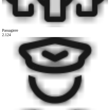
Passagiere
2.124