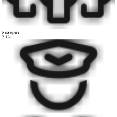
Passagiere
2.124