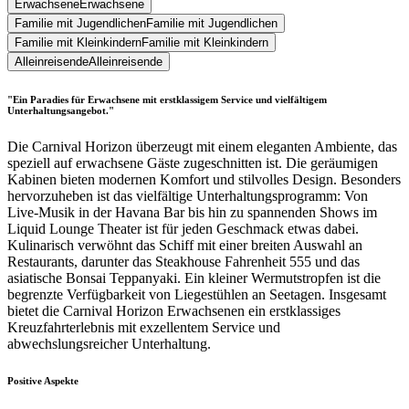
Erwachsene
Erwachsene
Familie mit Jugendlichen
Familie mit Jugendlichen
Familie mit Kleinkindern
Familie mit Kleinkindern
Alleinreisende
Alleinreisende
"Ein Paradies für Erwachsene mit erstklassigem Service und vielfältigem
Unterhaltungsangebot."
Die Carnival Horizon überzeugt mit einem eleganten Ambiente, das
speziell auf erwachsene Gäste zugeschnitten ist. Die geräumigen
Kabinen bieten modernen Komfort und stilvolles Design. Besonders
hervorzuheben ist das vielfältige Unterhaltungsprogramm: Von
Live-Musik in der Havana Bar bis hin zu spannenden Shows im
Liquid Lounge Theater ist für jeden Geschmack etwas dabei.
Kulinarisch verwöhnt das Schiff mit einer breiten Auswahl an
Restaurants, darunter das Steakhouse Fahrenheit 555 und das
asiatische Bonsai Teppanyaki. Ein kleiner Wermutstropfen ist die
begrenzte Verfügbarkeit von Liegestühlen an Seetagen. Insgesamt
bietet die Carnival Horizon Erwachsenen ein erstklassiges
Kreuzfahrterlebnis mit exzellentem Service und
abwechslungsreicher Unterhaltung.
Positive Aspekte