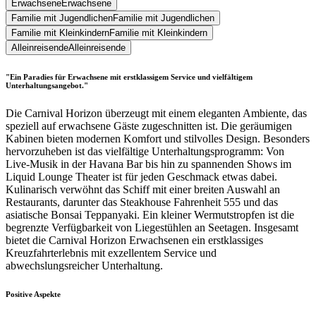
Erwachsene
Erwachsene
Familie mit Jugendlichen
Familie mit Jugendlichen
Familie mit Kleinkindern
Familie mit Kleinkindern
Alleinreisende
Alleinreisende
"Ein Paradies für Erwachsene mit erstklassigem Service und vielfältigem
Unterhaltungsangebot."
Die Carnival Horizon überzeugt mit einem eleganten Ambiente, das
speziell auf erwachsene Gäste zugeschnitten ist. Die geräumigen
Kabinen bieten modernen Komfort und stilvolles Design. Besonders
hervorzuheben ist das vielfältige Unterhaltungsprogramm: Von
Live-Musik in der Havana Bar bis hin zu spannenden Shows im
Liquid Lounge Theater ist für jeden Geschmack etwas dabei.
Kulinarisch verwöhnt das Schiff mit einer breiten Auswahl an
Restaurants, darunter das Steakhouse Fahrenheit 555 und das
asiatische Bonsai Teppanyaki. Ein kleiner Wermutstropfen ist die
begrenzte Verfügbarkeit von Liegestühlen an Seetagen. Insgesamt
bietet die Carnival Horizon Erwachsenen ein erstklassiges
Kreuzfahrterlebnis mit exzellentem Service und
abwechslungsreicher Unterhaltung.
Positive Aspekte