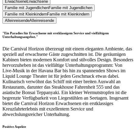
Erwachsene
Erwachsene
Familie mit Jugendlichen
Familie mit Jugendlichen
Familie mit Kleinkindern
Familie mit Kleinkindern
Alleinreisende
Alleinreisende
"Ein Paradies für Erwachsene mit erstklassigem Service und vielfältigem
Unterhaltungsangebot."
Die Carnival Horizon überzeugt mit einem eleganten Ambiente, das
speziell auf erwachsene Gäste zugeschnitten ist. Die geräumigen
Kabinen bieten modernen Komfort und stilvolles Design. Besonders
hervorzuheben ist das vielfältige Unterhaltungsprogramm: Von
Live-Musik in der Havana Bar bis hin zu spannenden Shows im
Liquid Lounge Theater ist für jeden Geschmack etwas dabei.
Kulinarisch verwöhnt das Schiff mit einer breiten Auswahl an
Restaurants, darunter das Steakhouse Fahrenheit 555 und das
asiatische Bonsai Teppanyaki. Ein kleiner Wermutstropfen ist die
begrenzte Verfügbarkeit von Liegestühlen an Seetagen. Insgesamt
bietet die Carnival Horizon Erwachsenen ein erstklassiges
Kreuzfahrterlebnis mit exzellentem Service und
abwechslungsreicher Unterhaltung.
Positive Aspekte