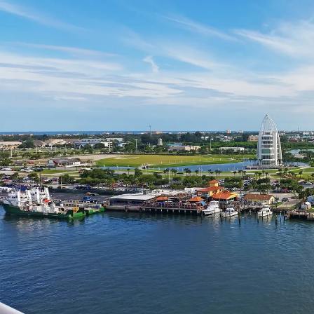
Nur notwendige Cookies
Unvergleichlich lecker
Mit dem Klick auf „geht klar” ermöglichen Sie uns Ihnen über Cookies
personalisierte Werbung und passende Angebote anzeigen. Über „anpas
Cookies” werden lediglich technisch notwendige Cookies gespeichert
Anpassen
Geht klar
Datenschutzerklärung
Cookierichtlinie
Impressum
« zurück
Ihre Cookie-Präferenzen verwalten
Wählen Sie, welche Cookies Sie auf check24.de akzeptieren.
Die Cookierichtlinie finden Sie
hier.
Notwendig