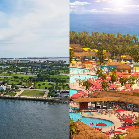
 ein verbessertes Nutzungserlebnis zu servieren und dieses kontinuier
sen” können Sie Ihre persönlichen Präferenzen festlegen. Dies ist au
.