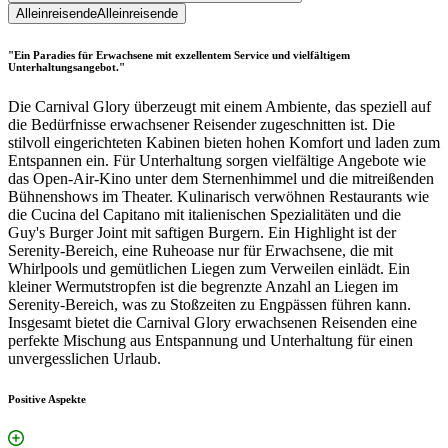
Alleinreisende
Alleinreisende
"Ein Paradies für Erwachsene mit exzellentem Service und vielfältigem
Unterhaltungsangebot."
Die Carnival Glory überzeugt mit einem Ambiente, das speziell auf
die Bedürfnisse erwachsener Reisender zugeschnitten ist. Die
stilvoll eingerichteten Kabinen bieten hohen Komfort und laden zum
Entspannen ein. Für Unterhaltung sorgen vielfältige Angebote wie
das Open-Air-Kino unter dem Sternenhimmel und die mitreißenden
Bühnenshows im Theater. Kulinarisch verwöhnen Restaurants wie
die Cucina del Capitano mit italienischen Spezialitäten und die
Guy's Burger Joint mit saftigen Burgern. Ein Highlight ist der
Serenity-Bereich, eine Ruheoase nur für Erwachsene, die mit
Whirlpools und gemütlichen Liegen zum Verweilen einlädt. Ein
kleiner Wermutstropfen ist die begrenzte Anzahl an Liegen im
Serenity-Bereich, was zu Stoßzeiten zu Engpässen führen kann.
Insgesamt bietet die Carnival Glory erwachsenen Reisenden eine
perfekte Mischung aus Entspannung und Unterhaltung für einen
unvergesslichen Urlaub.
Positive Aspekte