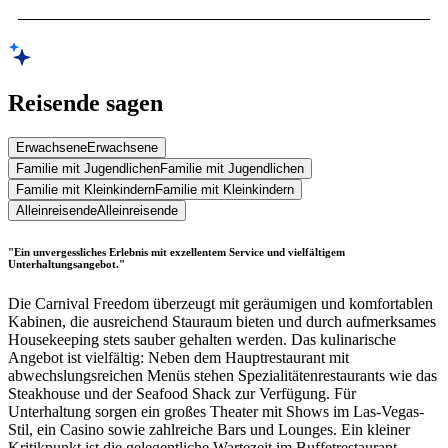
Reisende sagen
Erwachsene
Erwachsene
Familie mit Jugendlichen
Familie mit Jugendlichen
Familie mit Kleinkindern
Familie mit Kleinkindern
Alleinreisende
Alleinreisende
"Ein unvergessliches Erlebnis mit exzellentem Service und vielfältigem
Unterhaltungsangebot."
Die Carnival Freedom überzeugt mit geräumigen und komfortablen
Kabinen, die ausreichend Stauraum bieten und durch aufmerksames
Housekeeping stets sauber gehalten werden. Das kulinarische
Angebot ist vielfältig: Neben dem Hauptrestaurant mit
abwechslungsreichen Menüs stehen Spezialitätenrestaurants wie das
Steakhouse und der Seafood Shack zur Verfügung. Für
Unterhaltung sorgen ein großes Theater mit Shows im Las-Vegas-
Stil, ein Casino sowie zahlreiche Bars und Lounges. Ein kleiner
Kritikpunkt ist die gelegentliche Wartezeit im Buffetrestaurant