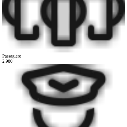
Passagiere
2.980