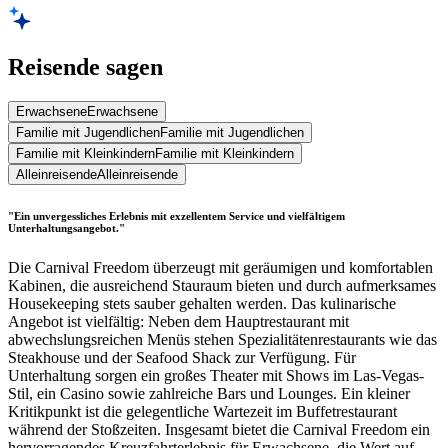
Reisende sagen
Erwachsene
Erwachsene
Familie mit Jugendlichen
Familie mit Jugendlichen
Familie mit Kleinkindern
Familie mit Kleinkindern
Alleinreisende
Alleinreisende
"Ein unvergessliches Erlebnis mit exzellentem Service und vielfältigem
Unterhaltungsangebot."
Die Carnival Freedom überzeugt mit geräumigen und komfortablen
Kabinen, die ausreichend Stauraum bieten und durch aufmerksames
Housekeeping stets sauber gehalten werden. Das kulinarische
Angebot ist vielfältig: Neben dem Hauptrestaurant mit
abwechslungsreichen Menüs stehen Spezialitätenrestaurants wie das
Steakhouse und der Seafood Shack zur Verfügung. Für
Unterhaltung sorgen ein großes Theater mit Shows im Las-Vegas-
Stil, ein Casino sowie zahlreiche Bars und Lounges. Ein kleiner
Kritikpunkt ist die gelegentliche Wartezeit im Buffetrestaurant
während der Stoßzeiten. Insgesamt bietet die Carnival Freedom ein
hervorragendes Kreuzfahrterlebnis für Erwachsene, die Wert auf