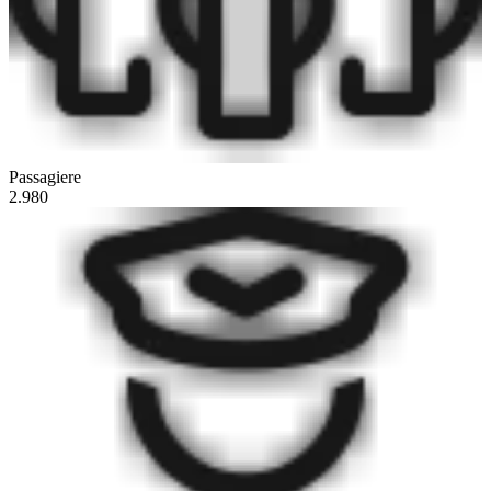
Passagiere
2.980