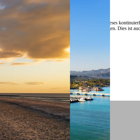
 ein verbessertes Nutzungserlebnis zu servieren und dieses kontinuier
sen” können Sie Ihre persönlichen Präferenzen festlegen. Dies ist au
.