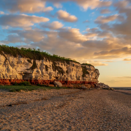
Nur notwendige Cookies
Unvergleichlich lecker
Mit dem Klick auf „geht klar” ermöglichen Sie uns Ihnen über Cookies
personalisierte Werbung und passende Angebote anzeigen. Über „anpas
Cookies” werden lediglich technisch notwendige Cookies gespeichert
Anpassen
Geht klar
Datenschutzerklärung
Cookierichtlinie
Impressum
« zurück
Ihre Cookie-Präferenzen verwalten
Wählen Sie, welche Cookies Sie auf check24.de akzeptieren.
Die Cookierichtlinie finden Sie
hier.
Notwendig