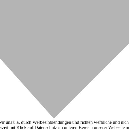
r uns u.a. durch Werbeeinblendungen und richten werbliche und nicht-w
zeit mit Klick auf Datenschutz im unteren Bereich unserer Webseite a