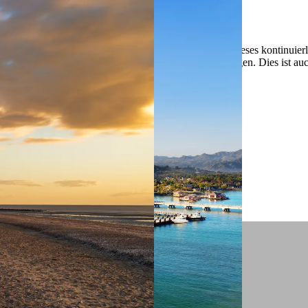
 ein verbessertes Nutzungserlebnis zu servieren und dieses kontinuier
sen” können Sie Ihre persönlichen Präferenzen festlegen. Dies ist au
.