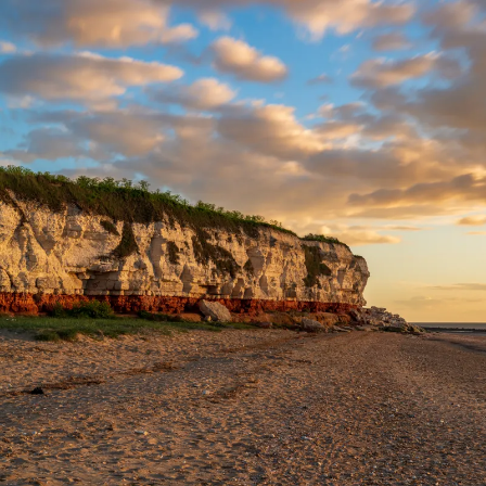
Nur notwendige Cookies
Unvergleichlich lecker
Mit dem Klick auf „geht klar” ermöglichen Sie uns Ihnen über Cookies
personalisierte Werbung und passende Angebote anzeigen. Über „anpas
Cookies” werden lediglich technisch notwendige Cookies gespeichert
Anpassen
Geht klar
Datenschutzerklärung
Cookierichtlinie
Impressum
« zurück
Ihre Cookie-Präferenzen verwalten
Wählen Sie, welche Cookies Sie auf check24.de akzeptieren.
Die Cookierichtlinie finden Sie
hier.
Notwendig