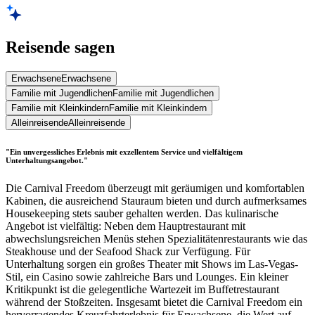
Reisende sagen
Erwachsene
Erwachsene
Familie mit Jugendlichen
Familie mit Jugendlichen
Familie mit Kleinkindern
Familie mit Kleinkindern
Alleinreisende
Alleinreisende
"Ein unvergessliches Erlebnis mit exzellentem Service und vielfältigem
Unterhaltungsangebot."
Die Carnival Freedom überzeugt mit geräumigen und komfortablen
Kabinen, die ausreichend Stauraum bieten und durch aufmerksames
Housekeeping stets sauber gehalten werden. Das kulinarische
Angebot ist vielfältig: Neben dem Hauptrestaurant mit
abwechslungsreichen Menüs stehen Spezialitätenrestaurants wie das
Steakhouse und der Seafood Shack zur Verfügung. Für
Unterhaltung sorgen ein großes Theater mit Shows im Las-Vegas-
Stil, ein Casino sowie zahlreiche Bars und Lounges. Ein kleiner
Kritikpunkt ist die gelegentliche Wartezeit im Buffetrestaurant
während der Stoßzeiten. Insgesamt bietet die Carnival Freedom ein
hervorragendes Kreuzfahrterlebnis für Erwachsene, die Wert auf