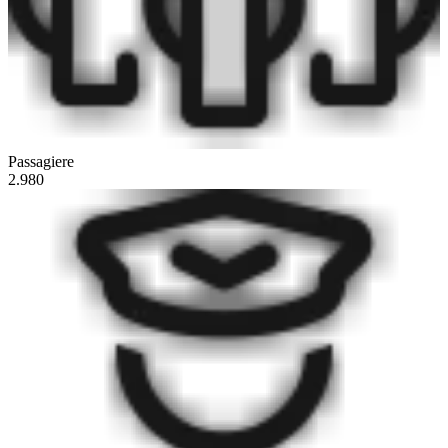
Passagiere
2.980