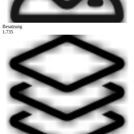
Besatzung
1.735