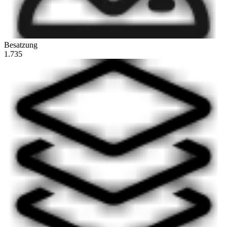
Besatzung
1.735