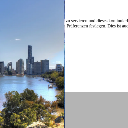
 ein verbessertes Nutzungserlebnis zu servieren und dieses kontinuier
sen” können Sie Ihre persönlichen Präferenzen festlegen. Dies ist au
.