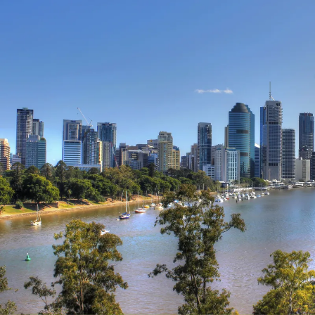
Nur notwendige Cookies
Unvergleichlich lecker
Mit dem Klick auf „geht klar” ermöglichen Sie uns Ihnen über Cookies
personalisierte Werbung und passende Angebote anzeigen. Über „anpas
Cookies” werden lediglich technisch notwendige Cookies gespeichert
Anpassen
Geht klar
Datenschutzerklärung
Cookierichtlinie
Impressum
« zurück
Ihre Cookie-Präferenzen verwalten
Wählen Sie, welche Cookies Sie auf check24.de akzeptieren.
Die Cookierichtlinie finden Sie
hier.
Notwendig