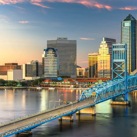
Nur notwendige Cookies
Unvergleichlich lecker
Mit dem Klick auf „geht klar” ermöglichen Sie uns Ihnen über Cookies
personalisierte Werbung und passende Angebote anzeigen. Über „anpas
Cookies” werden lediglich technisch notwendige Cookies gespeichert
Anpassen
Geht klar
Datenschutzerklärung
Cookierichtlinie
Impressum
« zurück
Ihre Cookie-Präferenzen verwalten
Wählen Sie, welche Cookies Sie auf check24.de akzeptieren.
Die Cookierichtlinie finden Sie
hier.
Notwendig