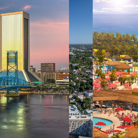
 ein verbessertes Nutzungserlebnis zu servieren und dieses kontinuier
sen” können Sie Ihre persönlichen Präferenzen festlegen. Dies ist au
.