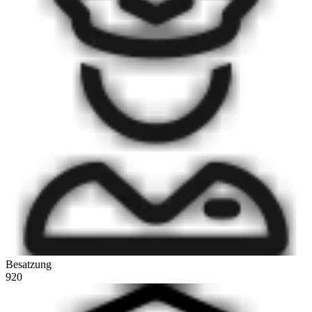
Besatzung
920