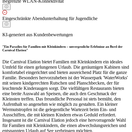
Begrenzte WLAN-Konnektivität
Eingeschränkte Abendunterhaltung für Jugendliche
KI-generiert aus Kundenbewertungen
"Ein Paradies für Familien mit Kleinkindern – unvergessliche Erlebnisse an Bord der
Carnival Elation"
Die Carnival Elation bietet Familien mit Kleinkindern ein ideales
Umfeld für einen gelungenen Urlaub. Die geräumigen Kabinen sind
komfortabel eingerichtet und bieten ausreichend Platz für die ganze
Familie. Besonders hervorzuheben ist der Wasserpark 'WaterWorks'
mit seinen kindgerechten Rutschen und Planschbecken, der für
leuchtende Kinderaugen sorgt. Die vielfältigen Restaurants bieten
eine breite Auswahl an Speisen, die auch den Geschmack der
Kleinsten treffen. Das freundliche Personal ist stets bemüht, den
Aufenthalt so angenehm wie möglich zu gestalten. Ein kleiner
Wermutstropfen ist die gelegentliche Wartezeit beim Ein- und
Ausschiffen, die mit kleinen Kindern etwas Geduld erfordert.
Insgesamt ist die Carnival Elation jedoch eine hervorragende Wahl
für Familien mit Kleinkindern, die einen abwechslungsreichen und
entspannten Urlaub auf See verbringen möchten.