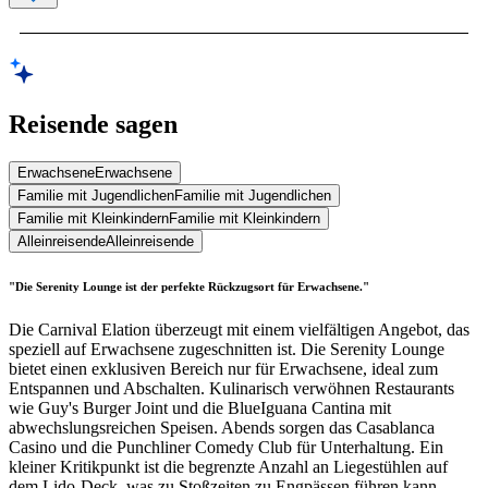
Reisende sagen
Erwachsene
Erwachsene
Familie mit Jugendlichen
Familie mit Jugendlichen
Familie mit Kleinkindern
Familie mit Kleinkindern
Alleinreisende
Alleinreisende
"Die Serenity Lounge ist der perfekte Rückzugsort für Erwachsene."
Die Carnival Elation überzeugt mit einem vielfältigen Angebot, das
speziell auf Erwachsene zugeschnitten ist. Die Serenity Lounge
bietet einen exklusiven Bereich nur für Erwachsene, ideal zum
Entspannen und Abschalten. Kulinarisch verwöhnen Restaurants
wie Guy's Burger Joint und die BlueIguana Cantina mit
abwechslungsreichen Speisen. Abends sorgen das Casablanca
Casino und die Punchliner Comedy Club für Unterhaltung. Ein
kleiner Kritikpunkt ist die begrenzte Anzahl an Liegestühlen auf
dem Lido-Deck, was zu Stoßzeiten zu Engpässen führen kann.