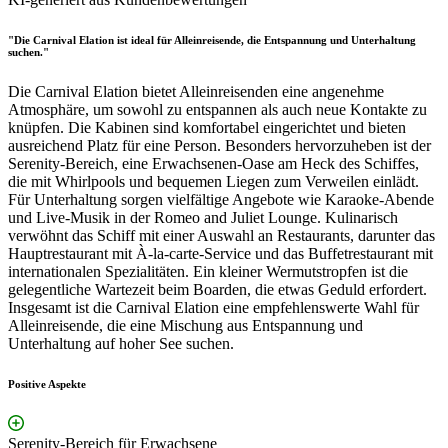
"Die Carnival Elation ist ideal für Alleinreisende, die Entspannung und Unterhaltung
suchen."
Die Carnival Elation bietet Alleinreisenden eine angenehme
Atmosphäre, um sowohl zu entspannen als auch neue Kontakte zu
knüpfen. Die Kabinen sind komfortabel eingerichtet und bieten
ausreichend Platz für eine Person. Besonders hervorzuheben ist der
Serenity-Bereich, eine Erwachsenen-Oase am Heck des Schiffes,
die mit Whirlpools und bequemen Liegen zum Verweilen einlädt.
Für Unterhaltung sorgen vielfältige Angebote wie Karaoke-Abende
und Live-Musik in der Romeo and Juliet Lounge. Kulinarisch
verwöhnt das Schiff mit einer Auswahl an Restaurants, darunter das
Hauptrestaurant mit À-la-carte-Service und das Buffetrestaurant mit
internationalen Spezialitäten. Ein kleiner Wermutstropfen ist die
gelegentliche Wartezeit beim Boarden, die etwas Geduld erfordert.
Insgesamt ist die Carnival Elation eine empfehlenswerte Wahl für
Alleinreisende, die eine Mischung aus Entspannung und
Unterhaltung auf hoher See suchen.
Positive Aspekte
Serenity-Bereich für Erwachsene